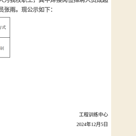
人为
我校职工，
其中焊接岗位拟聘人员成超
员张雨。现公示如下：
工程训练中心
2024
年
12
月
5
日