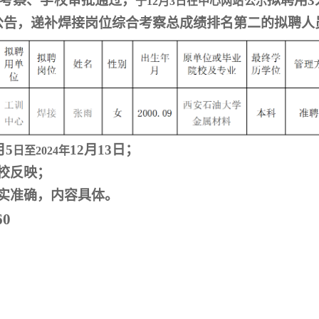
考察、学校审批通过，
拟聘用
3
于
12月3日在中心网站公示
公告，递补焊接岗位综合考察总成绩排名第二的拟聘人
月
5
12
月
13
日；
日至
2024年
校反映；
真实准确，内容具体。
60