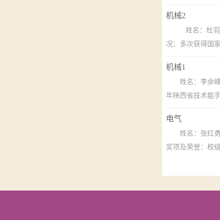
机械2
姓名：杜羽
况：多次获得国家
机械1
姓名：李余峰
年陕西省技术能手称
电气
姓名：张红
奖项及荣誉：校级