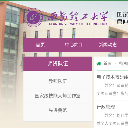
首页
中心简介
新闻动态
师资队伍
首页
师资
>
电子技术教研
教师队伍
姓名：黄军
奖项及荣誉：参与
国家级技能大师工作室
行政管理
先进典范
姓名：刘玮
成个人奖项及荣誉：