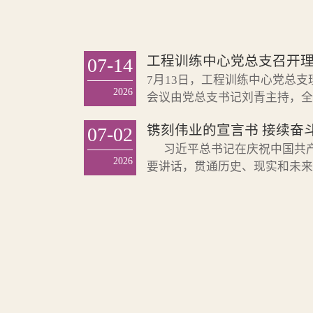
工程训练中心党总支召开
07-14
7月13日，工程训练中心党总
2026
会议由党总支书记刘青主持，全
中学习了习近平总书记在庆祝中
镌刻伟业的宣言书 接续奋
07-02
重要讲话精神、《习近平党建文
习近平总书记在庆祝中国共产党
国特色社会主义事业的坚强领导
2026
要讲话，贯通历史、现实和未来
思想为指引奋力推进新时代党的
来、为什么能、向何处去。（一
重点发言。他指出，全体成员要
动 105年党史，波澜壮阔
中国共...
重要讲话中精辟概括党走过的光
根本上改变了中国人民的前途命
兴的正确道路”“展示了马克思主
界...