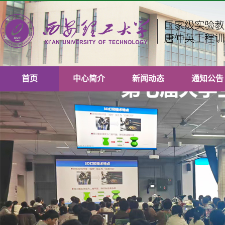
首页
中心简介
新闻动态
通知公告